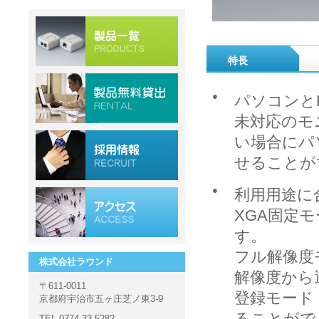
特長
●
パソコンとRD
未対応のモ
い場合にパ
せることが
●
利用用途に
XGA固定モ
す。
フル解像度モ
株式会社ラウンド
解像度から
〒611-0011
登録モード
京都府宇治市五ヶ庄芝ノ東3-9
ることがで
TEL 0774-33-5282