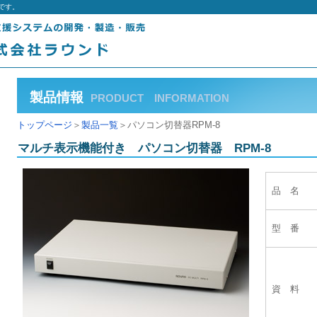
です。
製品情報
PRODUCT INFORMATION
トップページ
＞
製品一覧
＞パソコン切替器RPM-8
マルチ表示機能付き パソコン切替器 RPM-8
品 名
型 番
資 料