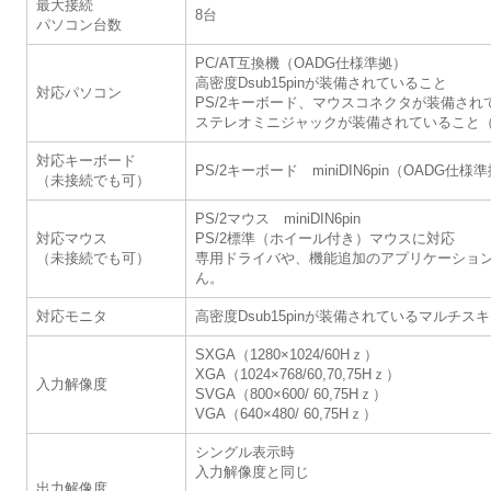
最大接続
8台
パソコン台数
PC/AT互換機（OADG仕様準拠）
高密度Dsub15pinが装備されていること
対応パソコン
PS/2キーボード、マウスコネクタが装備され
ステレオミニジャックが装備されていること
対応キーボード
PS/2キーボード miniDIN6pin（OADG仕様
（未接続でも可）
PS/2マウス miniDIN6pin
対応マウス
PS/2標準（ホイール付き）マウスに対応
（未接続でも可）
専用ドライバや、機能追加のアプリケーショ
ん。
対応モニタ
高密度Dsub15pinが装備されているマルチ
SXGA（1280×1024/60Hｚ）
XGA（1024×768/60,70,75Hｚ）
入力解像度
SVGA（800×600/ 60,75Hｚ）
VGA（640×480/ 60,75Hｚ）
シングル表示時
入力解像度と同じ
出力解像度