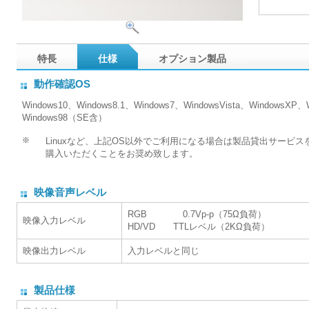
特長
仕様
オプション製品
動作確認OS
Windows10、Windows8.1、Windows7、WindowsVista、WindowsXP
Windows98（SE含）
※
Linuxなど、上記OS以外でご利用になる場合は製品貸出サービ
購入いただくことをお奨め致します。
映像音声レベル
RGB 0.7Vp-p（75Ω負荷）
映像入力レベル
HD/VD TTLレベル（2KΩ負荷）
映像出力レベル
入力レベルと同じ
製品仕様