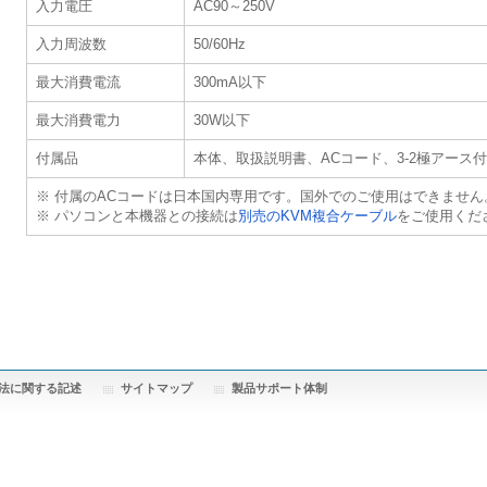
入力電圧
AC90～250V
入力周波数
50/60Hz
最大消費電流
300mA以下
最大消費電力
30W以下
付属品
本体、取扱説明書、ACコード、3-2極アース
※ 付属のACコードは日本国内専用です。国外でのご使用はできません
※ パソコンと本機器との接続は
別売のKVM複合ケーブル
をご使用くだ
法に関する記述
サイトマップ
製品サポート体制