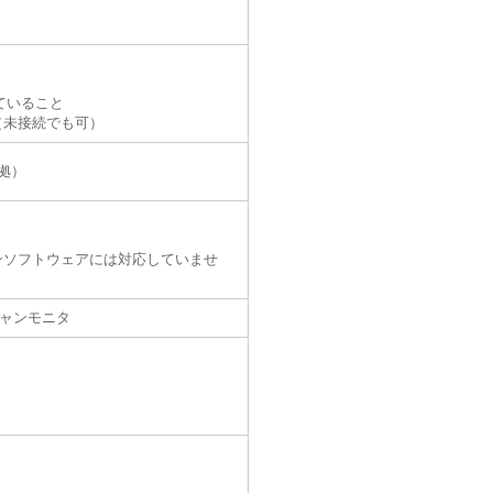
ていること
（未接続でも可）
準拠）
ンソフトウェアには対応していませ
スキャンモニタ