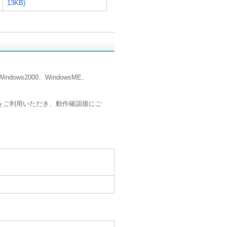
13KB)
、Windows2000、WindowsME、
スをご利用いただき、動作確認後にご