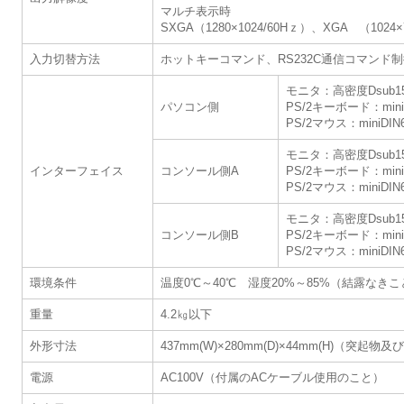
マルチ表示時
SXGA（1280×1024/60Hｚ）、XGA （1024×
入力切替方法
ホットキーコマンド、RS232C通信コマンド
モニタ：高密度Dsub15
パソコン側
PS/2キーボード：mini
PS/2マウス：miniDIN
モニタ：高密度Dsub15
インターフェイス
コンソール側A
PS/2キーボード：mini
PS/2マウス：miniDIN
モニタ：高密度Dsub15
コンソール側B
PS/2キーボード：mini
PS/2マウス：miniDIN
環境条件
温度0℃～40℃ 湿度20%～85%（結露なきこ
重量
4.2㎏以下
外形寸法
437mm(W)×280mm(D)×44mm(H)（突
電源
AC100V（付属のACケーブル使用のこと）