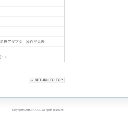
付変換アダプタ、操作早見表
。
さい。
copyright©2015 ROUND all rights reserved.