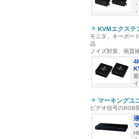
・
・
KVMエクステ
モニタ、キーボード
品
ノイズ対策、画質
4
K
最
イ
マーキングユ
ビデオ信号のRGB
マ
H