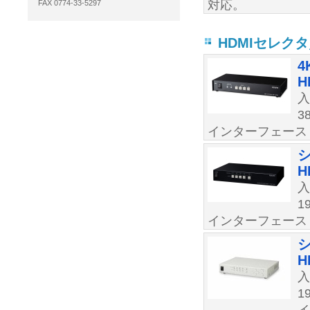
対応。
FAX 0774-33-5297
HDMIセレク
4
H
3
インターフェース：
シ
H
1
インターフェース：
H
1