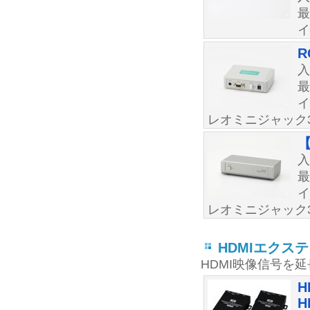
最
イ
R
最
イ
レオミニジャック3
【
最
イ
レオミニジャック3
HDMIエクス
HDMI映像信号を
H
H