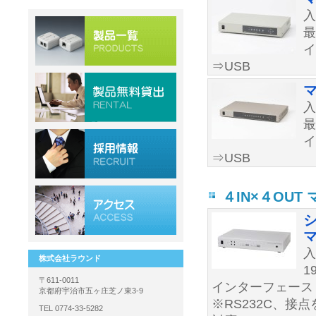
最
イ
⇒USB
マ
最
イ
⇒USB
４IN×４OU
マ
株式会社ラウンド
1
〒611-0011
インターフェース：
京都府宇治市五ヶ庄芝ノ東3-9
※RS232C、
TEL 0774-33-5282