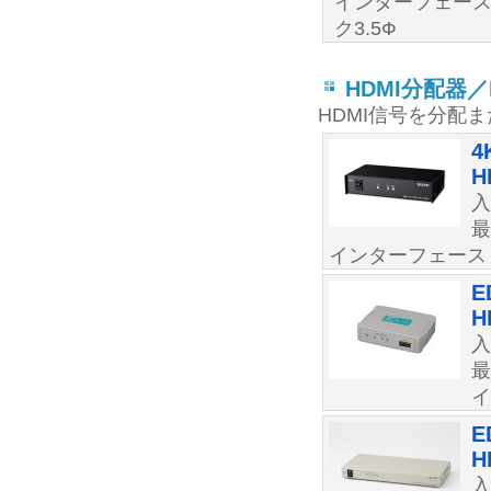
インターフェース
ク3.5Ф
HDMI分配器／
HDMI信号を分配
4
H
最
インターフェース：
E
H
最
イ
E
H