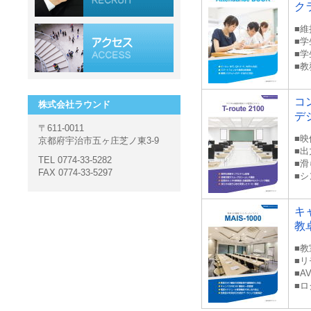
ク
■
■
■
■
コ
株式会社ラウンド
デ
〒611-0011
■
京都府宇治市五ヶ庄芝ノ東3-9
■
TEL 0774-33-5282
■
FAX 0774-33-5297
■
キ
教
■
■
■
■