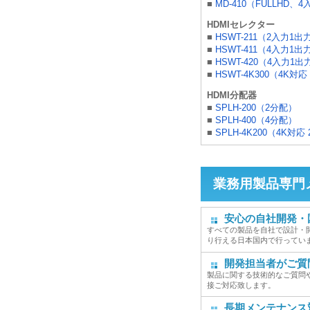
■
MD-410（FULLHD、
HDMIセレクター
■
HSWT-211（2入力1出
■
HSWT-411（4入力1出
■
HSWT-420（4入力1出
■
HSWT-4K300（4K対
HDMI分配器
■
SPLH-200（2分配）
■
SPLH-400（4分配）
■
SPLH-4K200（4K対応
業務用製品専門
安心の自社開発・
すべての製品を自社で設計・
り行える日本国内で行ってい
開発担当者がご質
製品に関する技術的なご質問
接ご対応致します。
長期メンテナンス