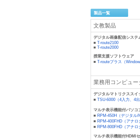
製品一覧
文教製品
デジタル画像配信システ
■
T-route2100
■
T-route2000
授業支援ソフトウェア
■
T-routeプラス（Windo
業務用コンピュー
デジタルマトリクススイ
■
TSU-6000（4入力、4
マルチ表示機能付パソコ
■
RPM-450H（デジタル/
■
RPM-400FHD（アナ
■
RPM-800FHD（アナ
マルチ表示機能付HDMI