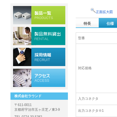
正面拡大図
特長
仕様
型番
対応規格
株式会社ラウンド
入力コネクタ
〒611-0011
京都府宇治市五ヶ庄芝ノ東3-9
出力コネクタ※1
TEL 0774-33-5282