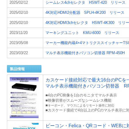
2025/02/12
シームレス4chセレクタ HSWT-420 リリース
2025/02/10
4K対応HDMI2分配器 SPLH-4K200 リリース
2025/02/10
4K対応HDMI3chセレクタ HSWT-4K300 リリ
2023/11/20
マーキングユニット KMU-6000 リリース
2023/05/08
マーカー機能内蔵4×4マトリクススイッチャーTSU
2023/03/22
マルチ表示機能付きパソコン切替器 RPM-450H
製品情報
カスケード接続対応で最大16台のPCを
マルチ表示機能付きパソコン切替器 RPM
■4台のPC映像を1台のモニタでマルチ表示
■映像切替がスムーズなシームレス機能
■
キーボード、マウスによるリモート操作に対応
■カスケード接続で4台以上のPCのマルチ表示に
ビーコン・Felica・QRコード・WEBに