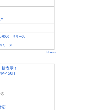
ース
-6000 リリース
 リリース
More>>
一括表示！
-450H
対応
対応