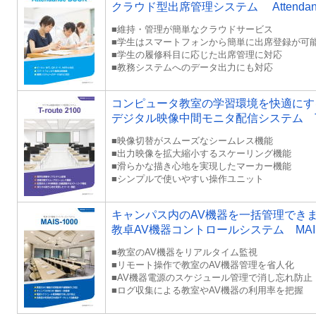
クラウド型出席管理システム Attendance
■維持・管理が簡単なクラウドサービス
■学生はスマートフォンから簡単に出席登録が可
■学生の履修科目に応じた出席管理に対応
■教務システムへのデータ出力にも対応
コンピュータ教室の学習環境を快適にす
デジタル映像中間モニタ配信システム T-ro
■映像切替がスムーズなシームレス機能
■出力映像を拡大縮小するスケーリング機能
■滑らかな描き心地を実現したマーカー機能
■シンプルで使いやすい操作ユニット
キャンパス内のAV機器を一括管理でき
教卓AV機器コントロールシステム MAIS-
■教室のAV機器をリアルタイム監視
■リモート操作で教室のAV機器管理を省人化
■AV機器電源のスケジュール管理で消し忘れ防止
■ログ収集による教室やAV機器の利用率を把握