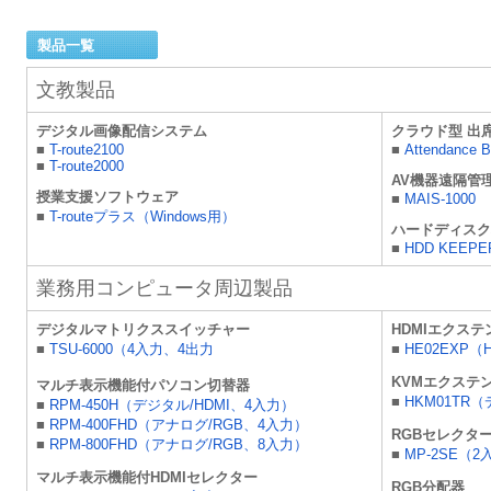
製品一覧
文教製品
デジタル画像配信システム
クラウド型 出
■
T-route2100
■
Attendance 
■
T-route2000
AV機器遠隔管
授業支援ソフトウェア
■
MAIS-1000
■
T-routeプラス（Windows用）
ハードディスク
■
HDD KEEPER 
業務用コンピュータ周辺製品
デジタルマトリクススイッチャー
HDMIエクステ
■
TSU-6000（4入力、4出力
■
HE02EXP（
KVMエクステ
マルチ表示機能付パソコン切替器
■
HKM01TR（
■
RPM-450H（デジタル/HDMI、4入力）
■
RPM-400FHD（アナログ/RGB、4入力）
RGBセレクタ
■
RPM-800FHD（アナログ/RGB、8入力）
■
MP-2SE（
マルチ表示機能付HDMIセレクター
RGB分配器