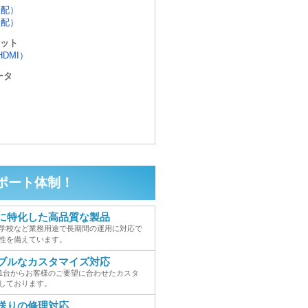
分配）
分配）
ット
HDMI）
ータ
ポート体制！
に特化した高品質な製品
学校など業務用途で長期間の運用に対応で
性を備えています。
ブルなカスタマイズ対応
1台からお客様のご要望に合わせたカスタ
しております。
送りの修理対応