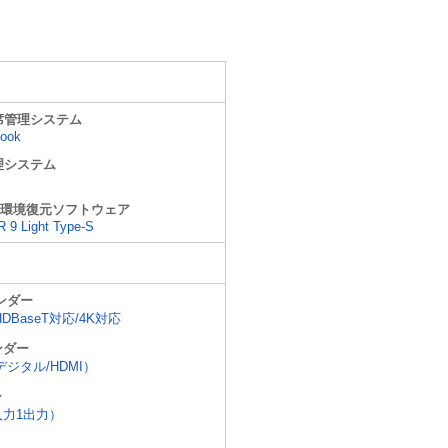
席管理システム
Book
理システム
環境復元ソフトウェア
9 Light Type-S
ンダー
HDBaseT対応/4K対応
ンダー
デジタル/HDMI）
ー
2入力1出力）