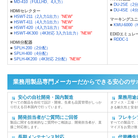
■
MD-410（FULLHD、4入力）
■
DU-2SE（2
■
DU-4SE（4
HDMIセレクター
■
HSWT-211（2入力1出力）
”NEW”
マーキングユニ
■
HSWT-411（4入力1出力）
”NEW”
■
KMU-6000（
■
HSWT-420（4入力1出力）
”NEW”
■
HSWT-4K300（4K対応 3入力1出力）
”NEW”
EDIDエミュレ
■
RDDC-1
HDMI分配器
■
SPLH-200（2分配）
■
SPLH-400（4分配）
■
SPLH-4K200（4K対応 2分配）
”NEW”
業務用製品専門メーカーだからできる安心のサ
安心の自社開発・国内製造
業務用途
すべての製品を自社で設計・開発。生産も品質管理がしっか
オフィス・工場・
り行える日本国内で行っています。
きる耐久性と安全
開発担当者がご質問にご回答
フレキシ
製品に関する技術的なご質問やご相談は、開発担当者が、直
すべての製品で、
接ご対応致します。
マイズをお受け致
長期メンテナンス対応
代替機先